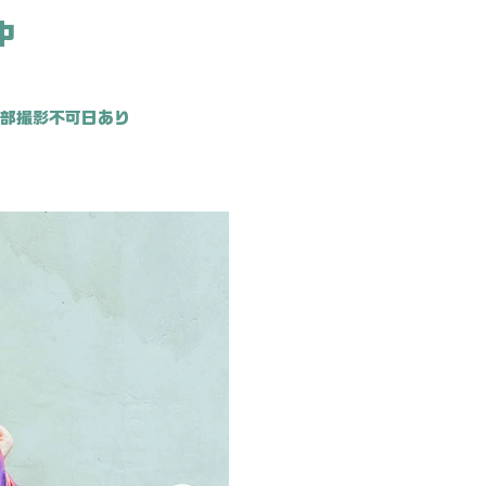
中
1
部撮影不可日あり