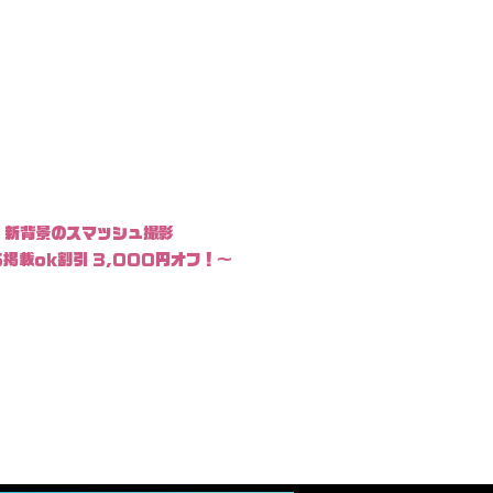
新背景のスマッシュ撮影
掲載ok割引 3,000円オフ！〜