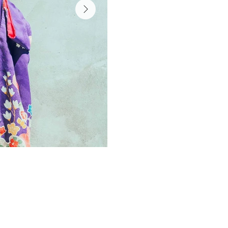
クマさんも万歳〜！
5歳七五三
---
ゴールドのヘアワックスで１日だ
※おまかせいただきコーディネー
※気に入ったコーディネートをご