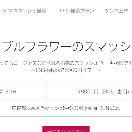
NEWスマッシュ撮影
TEENs撮影プラン
ダンス宣材
ィブルフラワーのスマッシ
ってもゴージャスな食べれるお花のスマッシュ ケーキ撮影で
〜SNS掲載okで5000円オフ！〜
28000
円
間 30分
1
28000円（SNSok割引
（SNSok
割
時
引
3
有）〜
東京都渋谷区代々木5-55-6-306 atelier SUN&Co.
0
分