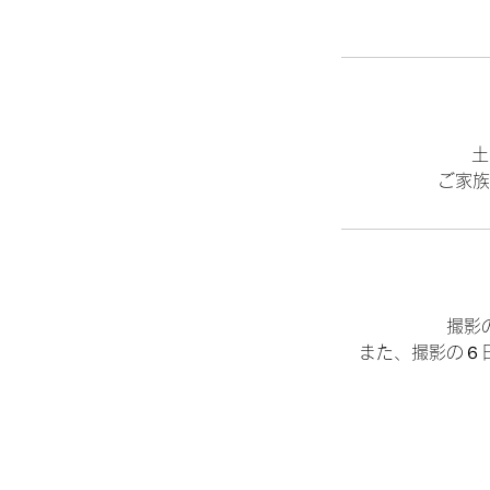
土
撮影
また、撮影の６