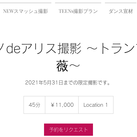
NEWスマッシュ撮影
TEENs撮影プラン
ダンス宣材
ノdeアリス撮影 〜トラン
薇〜
2021年5月31日までの限定撮影です。
11,000
円
45分
4
￥11,000
Location 1
5
分
予約をリクエスト