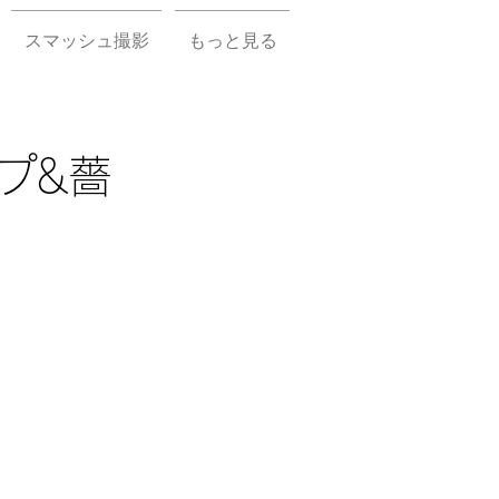
スマッシュ撮影
もっと見る
プ&薔