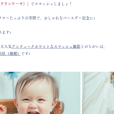
e（クラウンケーキ）」
でスマッシュしましょ！
ラワーた
っぷりの空間で、おしゃれなバースデー記念に♪
めます♪
の大人気
アンティークホワイトなスマッシュ撮影
とのちがいは、
形状（種類）
です♪