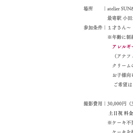
場所 ｜atelier SU
最寄駅 小田急
参加条件｜１
才さん〜
※年齢に制約は
アレルギ
（アナフィラキシ
クリームの甘さ
お子様向けの甘さ
ご希望はご予約時
撮影費用｜30,000円
土日祝 料金 5,0
※ケーキ不要の場
ケーキを持ち込みの