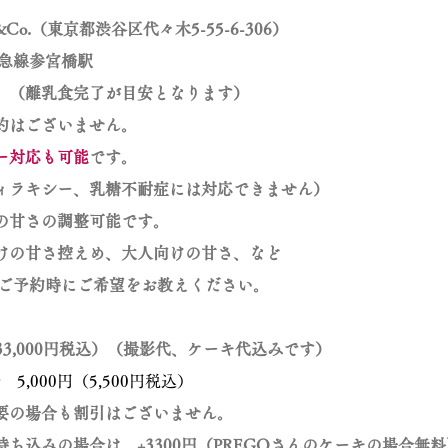
N&Co.（東京都渋谷区代々木5-55-6-306）
線参宮橋駅
 （離乳食完了が目安となります）
ございません。
ー対応も可能
です。
ー、乳糖不耐症には対応できません）
の調整可能です。
控えめ、大人向けの甘さ、など
にご希望をお教えください。
（33,000円税込）（撮影代、ケーキ代込みです）
00円（5,500円税込）
合も割引はございません。
場合は、+3300円（PREGOさんのケーキの場合無料