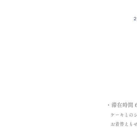
・滞在時間 
ケーキとのシ
お着替えもぜ