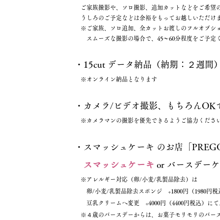
ご家族撮影や、ソロ撮影、追加カットなどをご希望の
うしろのご予定などは余裕をもってお越しいただけま
※ご家族、ソロ追加、全カットお渡しのフルオプシ
スムーズな撮影の場合で、45〜60分程度をご予定
・15cut データ納品（納期：２週間
※オンライン納品となります
・カメラ/ビデオ撮影、もちろんOKで
※カメラマンの撮影を優先できるようご協力ください.
・スマッシュケーキ のお店「PREG
スマッシュケーキ
or バースデー
※アレルギー対応（卵/小麦/乳製品除去）は
卵/小麦/乳製品除去スポンジ +1800円（1980円税
豆乳クリームへ変更 +4000円（4400円税込）に
※４歳のバースデーからは、お菓子モリモリのバース